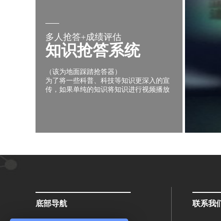
多人抢答+成绩评估
知识抢答系统
（该为地面踩踏抢答器）
为了将一些科普、科技等知识更深入的宣
传，如果单纯的知识将知识进行视频播放
或者以书面方式文字说明，宣传的效果将
大打折扣，于是设计了既有竞争性又有回
答问题的参与形式，将乐趣、智力、反应
溶为一体，使得参与的观众对知识更为深
刻的记忆和理解。知识抢答系统可以手动
按钮，语音识别，地面踩踏
抢答器等等，内部技术差不多。
底部导航
联系我