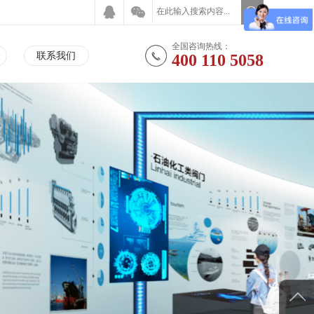
全国咨询热线：
联系我们
400 110 5058