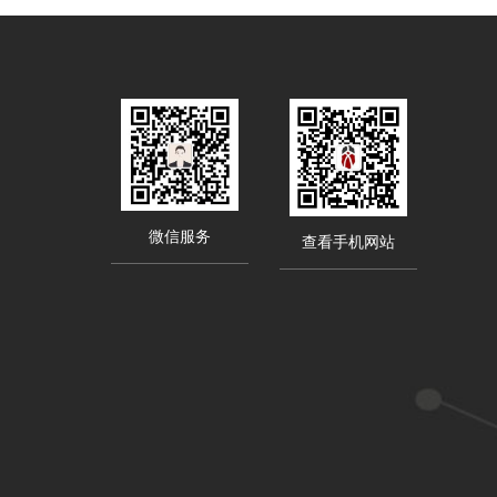
微信服务
查看手机网站