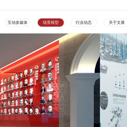
互动多媒体
场景模型
行业动态
关于文展