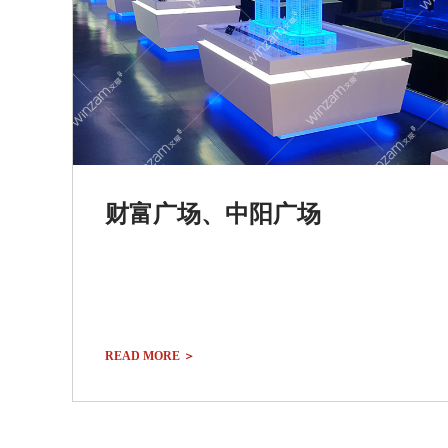
财富广场、中阳广场
READ MORE ＞