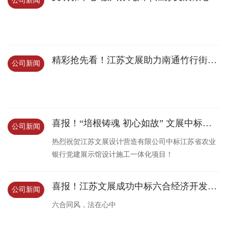
公司新闻
精彩抢先看！江苏文展助力南通竹行街道打造国防体验馆
公司新闻
喜报！“培根铸魂 初心如故” 文展中标省农行党建馆项目
公司新闻
热烈祝贺江苏文展设计营造有限公司中标江苏省农业
银行党建展示馆设计施工一体化项目！
喜报！江苏文展成功中标六合经济开发区宪法广场建设项目
公司新闻
六合同风，法在心中