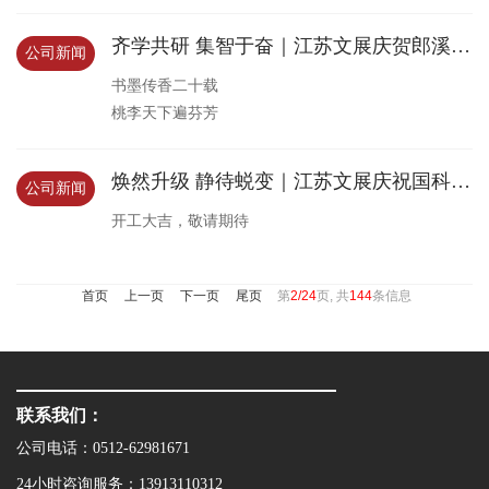
齐学共研 集智于奋｜江苏文展庆贺郎溪益华双语校史馆正式启用！
公司新闻
书墨传香二十载
桃李天下遍芬芳
焕然升级 静待蜕变｜江苏文展庆祝国科美润达企业展厅顺利开工！
公司新闻
开工大吉，敬请期待
首页
上一页
下一页
尾页
第
2/24
页, 共
144
条信息
联系我们：
公司电话：0512-62981671
24小时咨询服务：13913110312