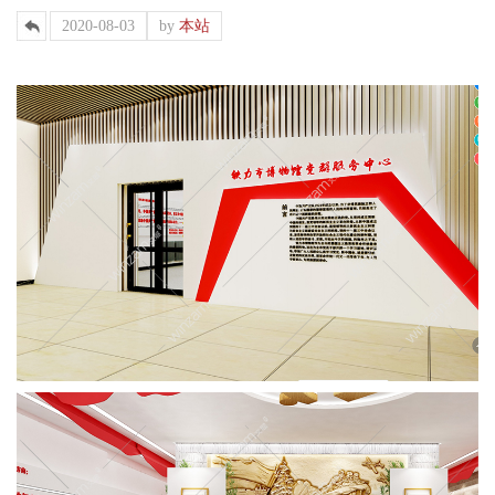
2020-08-03
by
本站