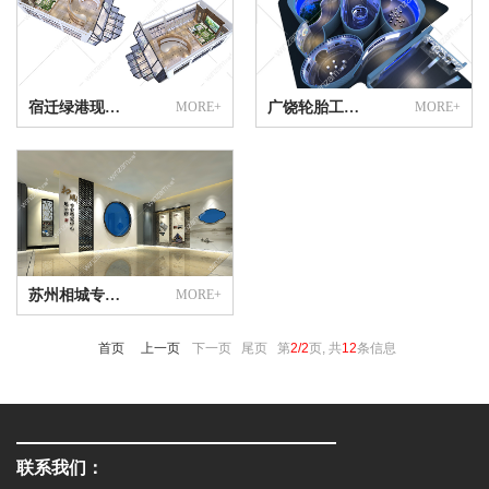
宿迁绿港现代农业技术展馆
MORE+
广饶轮胎工业展览馆
MORE+
苏州相城专业档案中心展示馆
MORE+
首页
上一页
下一页 尾页
第
2/2
页, 共
12
条信息
联系我们：